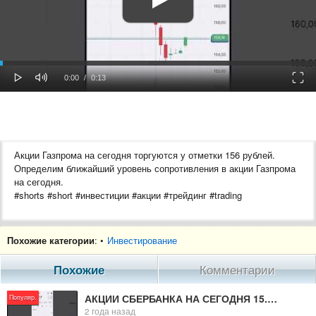
oaded
Progress
0%
: 0%
Play
Mute
Fulls
Current
Duration
0:00
/
0:13
Time
Time
Акции Газпрома на сегодня торгуются у отметки 156 рублей.
Определим ближайший уровень сопротивления в акции Газпрома
на сегодня.
#shorts #short #инвестиции #акции #трейдинг #trading
Похожие категории
: •
Инвестирование
Похожие
Комментарии
Вся информация в канале - это личное мнение автора и не
является рекомендацией к действию.
АКЦИИ СБЕРБАНКА НА СЕГОДНЯ 15.05.2024???? #shorts #short #инвестиции #акции #трейдинг #trading
Популяр.
2 года назад