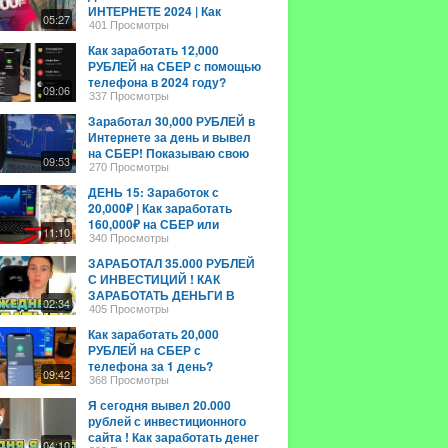
ИНТЕРНЕТЕ 2024 | Как
05:27
Заработать В Интернете в
401 Просмотры
2024 году?
Как заработать 12,000
РУБЛЕЙ на СБЕР с помощью
телефона в 2024 году?
09:06
Полная схема заработка
337 Просмотры
Заработал 30,000 РУБЛЕЙ в
Интернете за день и вывел
на СБЕР! Показываю свою
09:53
связку в 2024 году!
270 Просмотры
ДЕНЬ 15: Заработок с
20,000₽ | Как заработать
160,000₽ на СБЕР или
11:10
ТИНЬКОФФ? Показываю
340 Просмотры
схему!
ЗАРАБОТАЛ 35.000 РУБЛЕЙ
С ИНВЕСТИЦИЙ ! КАК
ЗАРАБОТАТЬ ДЕНЬГИ В
02:34
ИНТЕРНЕТЕ ШКОЛЬНИКУ В
405 Просмотры
2022 ГОДУ ?
Как заработать 20,000
РУБЛЕЙ на СБЕР с
телефона за 1 день?
09:42
Способы заработка в 2024
368 Просмотры
году
Я сегодня вывел 20.000
рублей с инвестиционного
сайта ! Как заработать денег
04:10