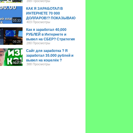
в интернете в 2022 году
399 Просмотры
КАК Я ЗАРАБОТАЛ В
ИНТЕРНЕТЕ 70 000
ДОЛЛАРОВ!? ПОКАЗЫВАЮ
05:33
ЭТОТ САЙТ!
403 Просмотры
Как я заработал 40,000
РУБЛЕЙ в Интернете и
вывел на СБЕР? Стратегия
06:26
заработка с телефона
280 Просмотры
Сайт для заработка ? Я
заработал 35.000 рублей и
вывел на кошелёк ?
05:23
Заработок на инвестициях
388 Просмотры
2022 ?