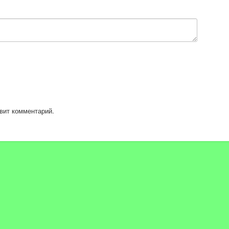
в закрепленном комментарии????
вит комментарий.