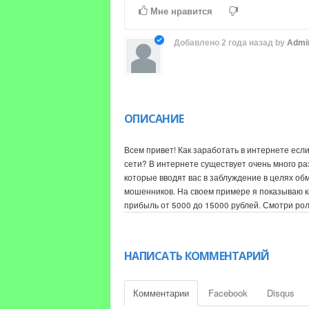
Time
Time
Мне нравится
Добавлено
2 года назад
by
Admi
ОПИСАНИЕ
Всем привет! Как заработать в интернете если
сети? В интернете существует очень много ра
которые вводят вас в заблуждение в целях об
мошенников. На своем примере я показываю к
прибыль от 5000 до 15000 рублей. Смотри рол
году! Все самые актуальные и свежие способы
Как заработать в интернете?
НАПИСАТЬ КОММЕНТАРИЙ
Как заработать на трейдинге?
Как заработать новичку в интернете?
Трейдинг для новичков
Комментарии
Facebook
Disqus