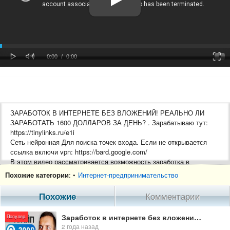
oaded
Progress
0%
: 0%
Play
Mute
Fulls
Current
Duration
0:00
/
0:00
Time
Time
ЗАРАБОТОК В ИНТЕРНЕТЕ БЕЗ ВЛОЖЕНИЙ! РЕАЛЬНО ЛИ
ЗАРАБОТАТЬ 1600 ДОЛЛАРОВ ЗА ДЕНЬ? . Зарабатываю тут:
https://tinylinks.ru/e1i
Сеть нейронная Для поиска точек входа. Если не открывается
ссылка включи vpn: https://bard.google.com/
В этом видео рассматривается возможность заработка в
интернете без первоначальных вложений и получения прибыли в
Похожие категории
: •
Интернет-предпринимательство
размере 1600 долларов всего за один день. Авторы
представляют различные методы и подходы к заработку, включая
Похожие
Комментарии
фриланс, создание и продажу контента, партнерские программы и
многое другое. Прочитав статью, вы узнаете, какие навыки и
Заработок в интернете без вложений! Реально ли заработать 1600 долларов за день?
Популяр.
знания необходимы для успешного заработка в интернете, а
2 года назад
также познакомитесь с полезными ресурсами и советами от