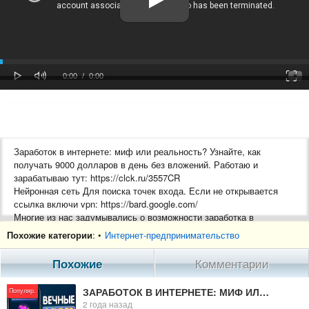
oaded
Progress
0%
: 0%
Play
Mute
Fulls
Current
Duration
0:00
/
0:00
Time
Time
Заработок в интернете: миф или реальность? Узнайте, как
получать 9000 долларов в день без вложений. Работаю и
зарабатываю тут: https://clck.ru/3557CR
Нейронная сеть Для поиска точек входа. Если не открывается
ссылка включи vpn: https://bard.google.com/
Многие из нас задумывались о возможности заработка в
интернете, не выходя из дома. Но что если я скажу вам, что
Похожие категории
: •
Интернет-предпринимательство
можно получать 9000 долларов в день – и все это без каких-либо
вложений? Звучит как сказка, верно? Но на самом деле, это
Похожие
Комментарии
реальность! В данной статье мы разберемся, возможен ли
заработок в интернете в таком объеме и стоит ли верить
ЗАРАБОТОК В ИНТЕРНЕТЕ: МИФ ИЛИ РЕАЛЬНОСТЬ? УЗНАЙТЕ, КАК ПОЛУЧАТЬ 9000 ДОЛЛАРОВ В ДЕНЬ БЕЗ ВЛОЖЕНИЙ
Популяр.
обещаниям о быстром обогащении. Мы рассмотрим различные
2 года назад
методы заработка, разберем их преимущества и недостатки, а