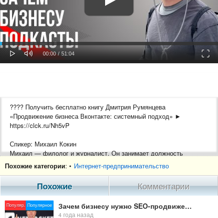
oaded
Progress
0%
: 0%
Play
Mute
Fulls
Current
Duration
00:00
/
51:04
Time
Time
???? Получить бесплатно книгу Дмитрия Румянцева
«Продвижение бизнеса Вконтакте: системный подход» ►
https://clck.ru/Nh5vP
Спикер: Михаил Кокин
Михаил — филолог и журналист. Он занимает должность
издателя и диджитал-директора в агентстве бренд-медиа
Похожие категории
: •
Интернет-предпринимательство
«Дорогая редакция» и является ex-программным директором
Podster.fm.
Похожие
Комментарии
Тема доклада: Зачем бизнесу подкасты и как питчить подкаст
Зачем бизнесу нужно SEO-продвижение сайта? | Netrocket | Даниил Драмшев
Популяр.
Популярное
бизнесу?
4 года назад