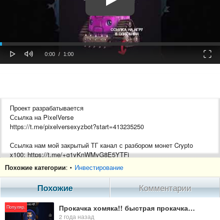
oaded
Progress
0%
: 0%
Play
Mute
Fulls
Current
Duration
0:00
/
1:00
Time
Time
Проект разрабатывается
Ссылка на PixelVerse
https://t.me/pixelversexyzbot?start=413235250
Ссылка нам мой закрытый ТГ канал с разбором монет Crypto
x100: https://t.me/+g1yKnWMyG8E5YTFi
Похожие категории
: •
Инвестирование
Ссылка на хомяка: https://t.me/hamster_koMbat_bot/start?
startapp=kentId413235250
Похожие
Комментарии
Криптовалюта для начинающих
Прокачка хомяка!! быстрая прокачка хомяка! Топ карты для прокачки хомяка!
Популяр.
Снимаю видео на тему криптовалюты: "Как купить криптовалюту?
2 года назад
Какую крипту купить? Какие биржи выбрать? Какие полезные