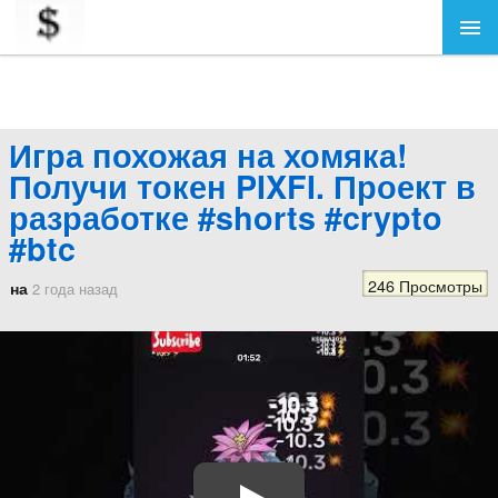
Игра похожая на хомяка!
Получи токен PIXFI. Проект в
разработке #shorts #crypto
#btc
246 Просмотры
на
2 года назад