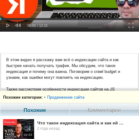
oaded
Progress
0%
: 0%
Play
Mute
Fulls
Current
Duration
00:00
/
12:15
Time
Time
В этом видео я расскажу вам всё о индексации сайта и как
быстрее начать получать трафик. Мы обсудим, что такое
индексация и почему она важна. Поговорим о crawl budget и
узнаем, как ошибки могут повлиять на индексацию.
Также рассмотрим особенности индексации сайтов на JS
фреймворках, и почему они могут замедлить процесс. Если вас
Похожие категории
: •
Продвижение сайта
интересует раскрутка сайта, SEO, продвижение в Яндекс и
Google – это видео для вас!
Похожие
Комментарии
Таймкоды:
Что такое индексация сайта и как ей управлять? #SEO #индексация #ранжирование #трафик
Популяр.
2 года назад
0:00 Вступление
02:33
0:14 Что такое индексация сайта и как это работает