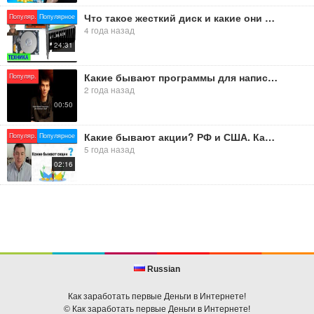
Что такое жесткий диск и какие они бывают? (видео 468)
Популяр.
Популярное
4 года назад
24:31
Какие бывают программы для написания кода? 1 #программирование #код #ide #python
Популяр.
2 года назад
00:50
Какие бывают акции? РФ и США. Как инвестировать в акции. Инвестирование с нуля.
Популяр.
Популярное
5 года назад
02:16
Russian
Как заработать первые Деньги в Интернете!
© Как заработать первые Деньги в Интернете!