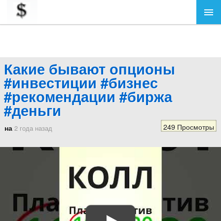
Какие бывают опционы
#инвестиции #бизнес
#рекомендации #биржа
#деньги
249 Просмотры
на
2 года назад