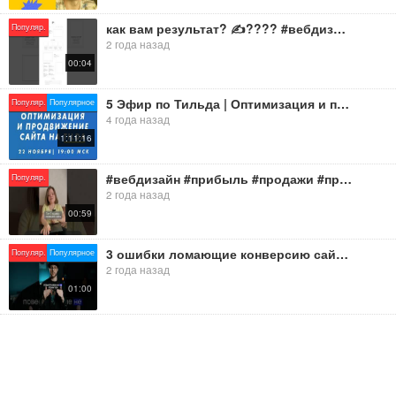
как вам результат? ✍???? #вебдизайн #сайт #тильда #фриланс #продвижение #таплинк
Популяр.
2 года назад
00:04
5 Эфир по Тильда | Оптимизация и поисковое продвижение сайтов на Тильда | Старт в 19:00 МСК
Популяр.
Популярное
4 года назад
1:11:16
#вебдизайн #прибыль #продажи #продвижение #сайт #сайтназаказ #тильда #клиенты #клиентскийсервис
Популяр.
2 года назад
00:59
3 ошибки ломающие конверсию сайта. #бизнес #бизнесидеи #маркетинг #продвижение #сайты #сайт
Популяр.
Популярное
2 года назад
01:00