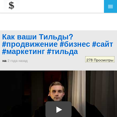
Как ваши Тильды?
#продвижение #бизнес #сайт
#маркетинг #тильда
278 Просмотры
на
2 года назад