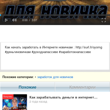
oaded
Progress
0%
: 0%
Play
Mute
Fulls
Current
Duration
0:00
/
3:07
Time
Time
Как начать заработать в Интернете новичкам : http://surl.li/oyomg
#деньгиновичкам #доходнапассиве #заработокнапассиве
Похожие категории
: •
заработок для новичков
Похожие
Комментарии
Как зарабатывать деньги в интернете новичку в 2024 году
Популяр.
2 года назад
02:42