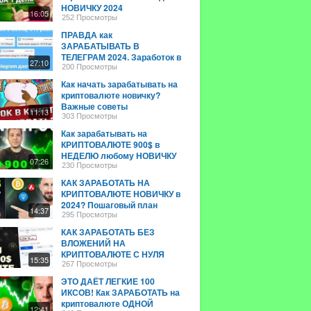
НОВИЧКУ 2024
16:05
252 Просмотры
ПРАВДА как
ЗАРАБАТЫВАТЬ В
ТЕЛЕГРАМ 2024. Заработок в
27:10
Интернете с нуля, покупка и
200 Просмотры
продажа каналов.
Как начать зарабатывать на
криптовалюте новичку?
Важные советы
11:13
303 Просмотры
Как зарабатывать на
КРИПТОВАЛЮТЕ 900$ в
НЕДЕЛЮ любому НОВИЧКУ
07:26
без знаний и опыта в [2024]
230 Просмотры
году?
КАК ЗАРАБОТАТЬ НА
КРИПТОВАЛЮТЕ НОВИЧКУ в
2024? Пошаговый план
14:37
295 Просмотры
КАК ЗАРАБОТАТЬ БЕЗ
ВЛОЖЕНИЙ НА
КРИПТОВАЛЮТЕ С НУЛЯ
15:35
ДАЖЕ НОВИЧКУ
267 Просмотры
ЭТО ДАЁТ ЛЕГКИЕ 100
ИКСОВ! Как ЗАРАБОТАТЬ на
криптовалюте ОДНОЙ
12:41