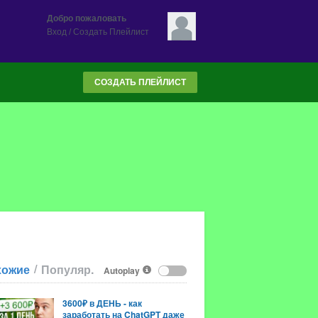
Добро пожаловать
Вход
/
Создать Плейлист
СОЗДАТЬ ПЛЕЙЛИСТ
/
хожие
Популяр.
Autoplay
3600₽ в ДЕНЬ - как
заработать на ChatGPT даже