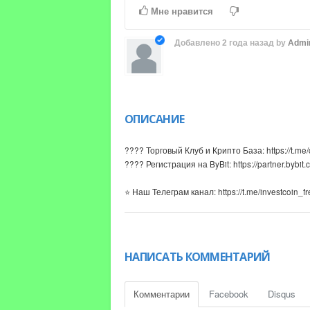
Time
Time
Мне нравится
Добавлено
2 года назад
by
Admi
ОПИСАНИЕ
???? Торговый Клуб и Крипто База: https://t.me
???? Регистрация на ByBit: https://partner.byb
⭐️ Наш Телеграм канал: https://t.me/investcoin_f
Если возникли вопросы - пишите нам. Отвечае
❤️ Наша бесплатная служба поддержки: https://
НАПИСАТЬ КОММЕНТАРИЙ
✅ Наш крипто-обменник (офисы в 5 странах): ht
????43,700$ БОНУС ПРИ РЕГИСТРАЦИИ???
Комментарии
Facebook
Disqus
???? Регистрация на ByBit: https://partner.