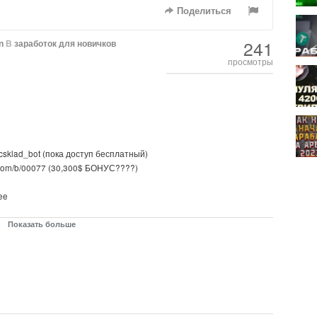
Поделиться
241
n
В
заработок для новичков
просмотры
/csklad_bot (пока доступ бесплатный)
it.com/b/00077 (30,300$ БОНУС????)
ree
м всем!
Показать больше
t.me/invcoin_support
tps://investcoin.exchange
?
bybit.com/b/00077 (30,300$ БОНУС???? + ????ДОСТУП В ЗАКРЫТЫЙ