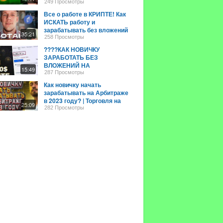
кнопкой даже новичку в
249 Просмотры
крипте?
Все о работе в КРИПТЕ! Как
ИСКАТЬ работу и
зарабатывать без вложений
35:21
даже НОВИЧКУ от 1000$ в
258 Просмотры
месяц
????КАК НОВИЧКУ
ЗАРАБОТАТЬ БЕЗ
ВЛОЖЕНИЙ НА
15:49
КРИПТОВАЛЮТЕ С НУЛЯ!
287 Просмотры
2024 #крипта #криптовалюта
Как новичку начать
зарабатывать на Арбитраже
в 2023 году? | Торговля на
25:09
криптовалюте
282 Просмотры