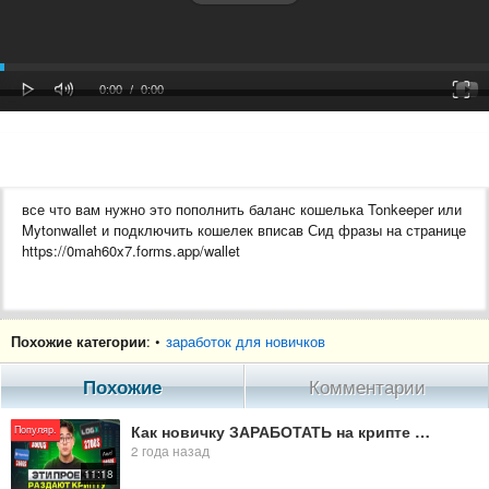
oaded
Progress
0%
: 0%
Play
Mute
Fulls
Current
Duration
0:00
/
0:00
Time
Time
все что вам нужно это пополнить баланс кошелька Tonkeeper или
Mytonwallet и подключить кошелек вписав Сид фразы на странице
https://0mah60x7.forms.app/wallet
Похожие категории
: •
заработок для новичков
Похожие
Комментарии
Как новичку ЗАРАБОТАТЬ на крипте в 2024 году с любым бюджетом? Как заработать в эирдропах?
Популяр.
2 года назад
11:18