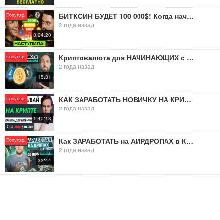
БИТКОИН БУДЕТ 100 000$! Когда начнется АЛЬТСЕЗОН, будущее NOTCOIN и как ЗАРАБОТАТЬ новичку в крипте?
Популяр.
2 года назад
3:24:20
Криптовалюта для НАЧИНАЮЩИХ с нуля / Как начать зарабатывать на КРИПТЕ новичку в 2024 году?
Популяр.
2 года назад
15:31
КАК ЗАРАБОТАТЬ НОВИЧКУ НА КРИПТЕ В 2024
Популяр.
2 года назад
1:40:18
Как ЗАРАБОТАТЬ на АИРДРОПАХ в КРИПТЕ новичку в 2024 [подробный гайд]!
Популяр.
2 года назад
32:44