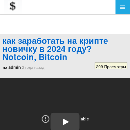
как заработать на крипте
новичку в 2024 году?
Notcoin, Bitcoin
209 Просмотры
на admin
2 года назад