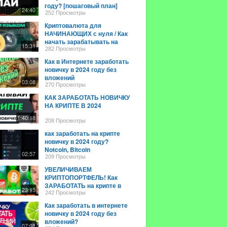
году? [пошаговый план]
24:40
252 Просмотры
Криптовалюта для
НАЧИНАЮЩИХ с нуля / Как
начать зарабатывать на
15:31
КРИПТЕ новичку в 2024
282 Просмотры
году?
Как в Интернете заработать
новичку в 2024 году без
вложений
03:08
270 Просмотры
КАК ЗАРАБОТАТЬ НОВИЧКУ
НА КРИПТЕ В 2024
1:40:18
208 Просмотры
как заработать на крипте
новичку в 2024 году?
Notcoin, Bitcoin
02:57
209 Просмотры
УВЕЛИЧИВАЕМ
КРИПТОПОРТФЕЛЬ! Как
ЗАРАБОТАТЬ на крипте в
23:15
2024 году? Криптовалюта
242 Просмотры
для начинающих
Как заработать в интернете
новичку в 2024 году без
вложений?
07:01