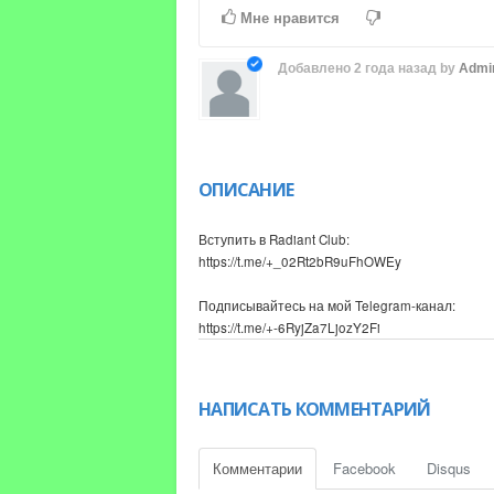
Time
Time
Мне нравится
Добавлено
2 года назад
by
Admi
ОПИСАНИЕ
Вступить в Radiant Club:
https://t.me/+_02Rt2bR9uFhOWEy
Подписывайтесь на мой Telegram-канал:
https://t.me/+-6RyjZa7LjozY2Fi
Сегодня я рассказал, как бы лично я действов
вложениями. Почему именно эирдропы - это от
НАПИСАТЬ КОММЕНТАРИЙ
крипте в 2024 году?
Как заработатать на криптовалюте в 2024 год
Комментарии
Facebook
Disqus
заработать на эирдропах, если ты никогда не