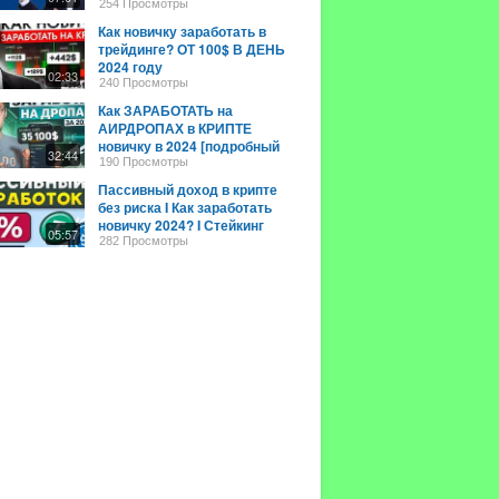
254 Просмотры
Как новичку заработать в
трейдинге? ОТ 100$ В ДЕНЬ
2024 году
02:33
240 Просмотры
Как ЗАРАБОТАТЬ на
АИРДРОПАХ в КРИПТЕ
новичку в 2024 [подробный
32:44
гайд]!
190 Просмотры
Пассивный доход в крипте
без риска I Как заработать
новичку 2024? I Стейкинг
05:57
криптовалют инструкция
282 Просмотры