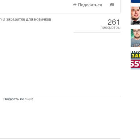
Поделиться
261
n
В
заработок для новичков
просмотры
Показать больше
ал в крипте, если бы начинал без вложений и с небольшими
личный старт для любого новичка, который хочет разобраться в
у новичку? Какие проекты будут раздавать эирдропы? Как
 работал с криптой? Сколько можно заработать на эирдропах?