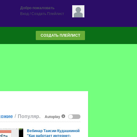
Добро пожаловать
Вход
/
Создать Плейлист
СОЗДАТЬ ПЛЕЙЛИСТ
/
хожие
Популяр.
Autoplay
Вебинар Таисии Кудашкиной
"Как работает интернет-