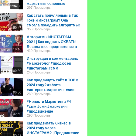
маркетинг: основные
2:34:03
принципы и алгоритмы"
297 Просмотры
Как стать популярным в Тик
Токе и Инстаграм? Она
смогла победить алгоритмы!
50:47
356 Просмотры
Алгоритмы ИНСТАГРАМ
2021 | Как поднять ОХВАТЫ |
Бесплатное продвижение в
16:16
Инстаграм
410 Просмотры
Инструкция в комментариях
#маркетолог #продюсер
#инстаграм #смм
00:50
#продвижение #анализЦА
245 Просмотры
#автоответ
Как продвинуть сайт в TOP в
2024 году? #shorts
#интернет-маркетинг #seo
00:50
239 Просмотры
#Новости Маркетинга #4
#смм #сми #маркетинг
#продвижение
32:50
298 Просмотры
Как продвигать бизнес в
2024 году через
ИНСТАГРАМ? | Продвижение
05:42