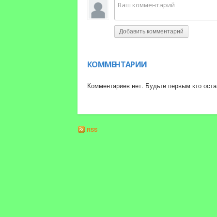
✅ Подписывайтесь на канал (https://www.yout
✅ Чтобы получать актуальную информацию, ра
Добавить комментарий
управления, финансов и продаж, ПОДПИСЫВАЙТЕ
✅Чтобы получить актуальное образование и с
образовательными программами по ссылке: http
КОММЕНТАРИИ
Подписаться на Академию можно здесь:
Комментариев нет. Будьте первым кто оста
▶️Youtube МАЭР: https://www.youtube.com/ch
▶️Instagram МАЭР: https://www.instagram.com/
▶️VK МАЭР: https://vk.com/maer_academy
RSS
▶️Блог МАЭР: https://maer-academy.ru/blog/ob
▶️Сайт МАЭР: https://maer-academy.ru/
Юлия Трус — CEO Founder Московской Академ
Лицензия на осуществление образовательной 
https://maer-academy.ru/upload/iblock/627/litsenz
МАЭР — это академия дополнительного образо
— Маркетологи со стратегическим и комплексн