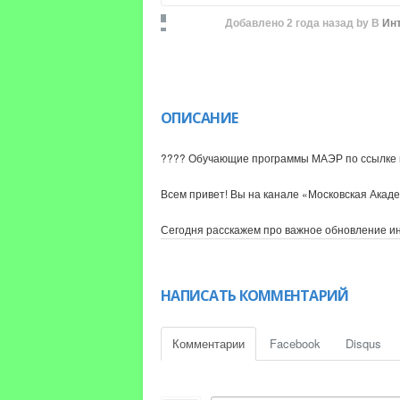
Добавлено
2 года назад
by
В
Ин
ОПИСАНИЕ
???? Обучающие программы МАЭР по ссылке 
Всем привет! Вы на канале «Московская Акад
Сегодня расскажем про важное обновление инс
Если вас интересует продвижение блога в инс
алгоритмы инстаграма. Досмотрите ролик до ко
НАПИСАТЬ КОММЕНТАРИЙ
Ставьте лайк и подписывайтесь на канал, что
#контент #маркетолог #smm #сммщик #маэр #
Комментарии
Facebook
Disqus
* - Meta, которая владеет Instagram, признан