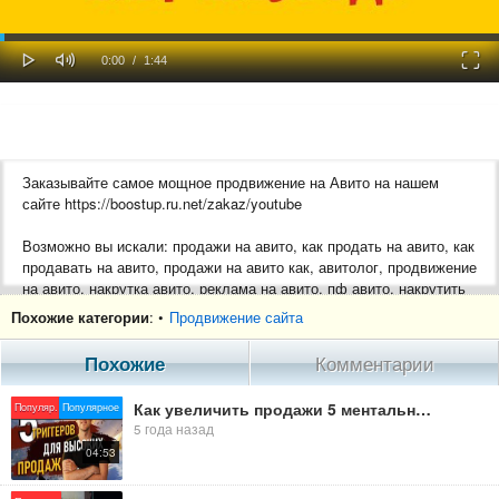
oaded
Progress
0%
: 0%
Play
Mute
Fulls
Current
Duration
0:00
/
1:44
Time
Time
Заказывайте самое мощное продвижение на Авито на нашем
сайте https://boostup.ru.net/zakaz/youtube
Возможно вы искали: продажи на авито, как продать на авито, как
продавать на авито, продажи на авито как, авитолог, продвижение
на авито, накрутка авито, реклама на авито, пф авито, накрутить
авито, как продать вещи на авито, как продавать вещи на авито,
Похожие категории
: •
Продвижение сайта
как продвигать авито, как продвинуть авито, как продать товар на
авито, как продавать товары на авито, как продать через авито,
Похожие
Комментарии
как продавать через авито, как быстро продать на авито, как
быстро продавать на авито, поведенческий фактор на авито,
Как увеличить продажи 5 ментальных триггеров, которые помогут увеличить Ваши продажи Триггеры
Популяр.
Популярное
авито заявки, авито продвижение объявления, накрутка пф авито,
5 года назад
продвижение услуг на авито, поведенческая накрутка авито,
04:53
накрутка поведенческого фактора авито, нет просмотров на
авито, как продвигать объявление на авито, как продвинуть