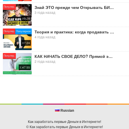
Знай ЭТО прежде чем Открывать БИЗНЕС! КАК Начать СВОЙ БИЗНЕС с НУЛЯ?
Популяр.
3 года назад
10:28
Теория и практика: когда продавать свой бизнес?
Популяр.
Популярное
4 года назад
07:24
КАК НАЧАТЬ СВОЕ ДЕЛО? Прямой эфир с Алексеем Ястребовым сегодня в 19:00 по МСК.
Популяр.
2 года назад
1:47:55
Russian
Как заработать первые Деньги в Интернете!
© Как заработать первые Деньги в Интернете!