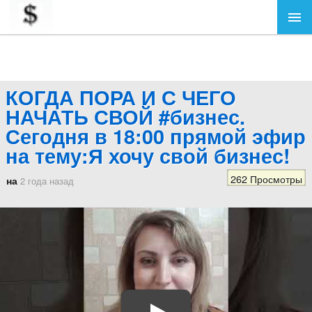
КОГДА ПОРА И С ЧЕГО
НАЧАТЬ СВОЙ #бизнес.
Сегодня в 18:00 прямой эфир
на тему:Я хочу свой бизнес!
262 Просмотры
на
2 года назад