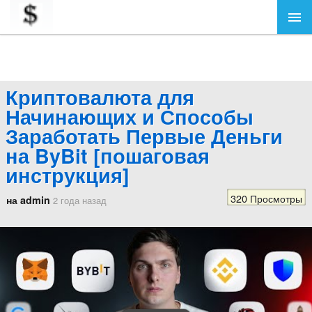
Криптовалюта для
Начинающих и Способы
Заработать Первые Деньги
на ByBit [пошаговая
инструкция]
320 Просмотры
на admin
2 года назад