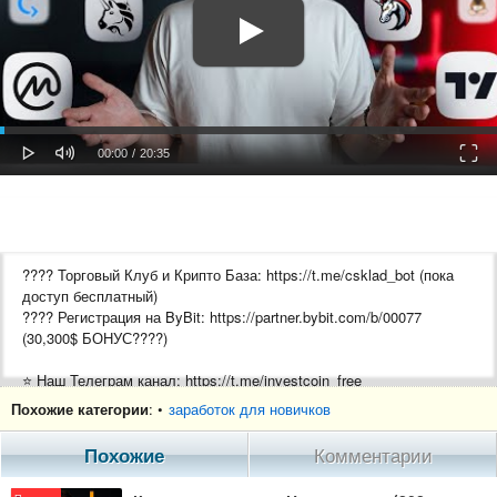
oaded
Progress
0%
: 0%
Play
Mute
Fulls
Current
Duration
00:00
/
20:35
Time
Time
???? Торговый Клуб и Крипто База: https://t.me/csklad_bot (пока
доступ бесплатный)
???? Регистрация на ByBit: https://partner.bybit.com/b/00077
(30,300$ БОНУС????)
⭐️ Наш Телеграм канал: https://t.me/investcoin_free
Похожие категории
: •
заработок для новичков
Если возникли вопросы - пишите нам. Отвечаем всем!
❤️ Наша бесплатная служба поддержки:
Похожие
Комментарии
https://t.me/invcoin_support