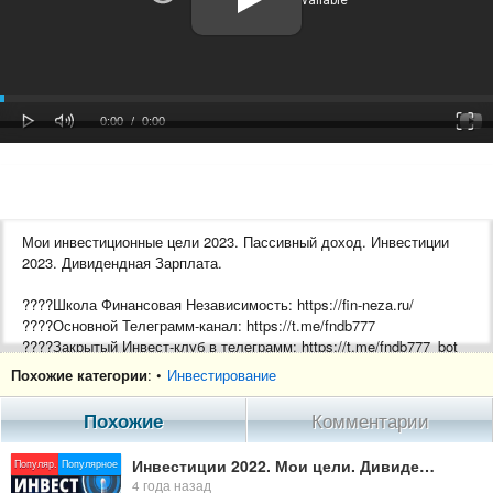
oaded
Progress
0%
: 0%
Play
Mute
Fulls
Current
Duration
0:00
/
0:00
Time
Time
Мои инвестиционные цели 2023. Пассивный доход. Инвестиции
2023. Дивидендная Зарплата.
????Школа Финансовая Независимость: https://fin-neza.ru/
????Основной Телеграмм-канал: https://t.me/fndb777
????Закрытый Инвест-клуб в телеграмм: https://t.me/fndb777_bot
Похожие категории
: •
Инвестирование
ЛИТЕРАТУРА ДЛЯ ИНВЕСТОРА со скидкой 10%:
По этой ссылке вы увидите весь список рекомендуемой
Похожие
Комментарии
литературы:
https://goo.su/Dpd
Инвестиции 2022. Мои цели. Дивидендная Зарплата. Инвестиционный портфель.
Популяр.
Популярное
при переходе по ссылке выпадет уведомление о том, что нужно
4 года назад
зарегистрироваться на Литресе, чтобы получить скидку 10%.