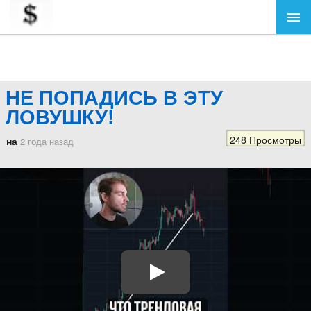
НЕ ПОПАДИСЬ В ЭТУ
ЛОВУШКУ!
248 Просмотры
на
2 года назад