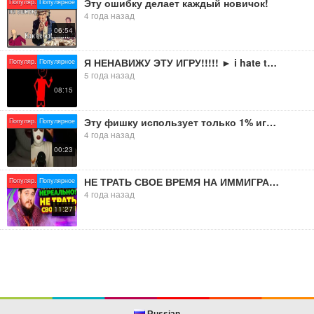
Эту ошибку делает каждый новичок!
Популяр.
Популярное
???? Плейлисты:
4 года назад
https://www.youtube.com/playlist?list=PLE7FHAS1-
06:54
k62wEvUZ8143zPUG7laqrjSR
Я НЕНАВИЖУ ЭТУ ИГРУ!!!!! ► i hate this game
Популяр.
Популярное
5 года назад
08:15
Эту фишку использует только 1% игроков в кс го
Популяр.
Популярное
4 года назад
00:23
НЕ ТРАТЬ СВОЕ ВРЕМЯ НА ИММИГРАЦИЮ В ЭТУ ПРОВИНЦИЮ!
Популяр.
Популярное
4 года назад
11:27