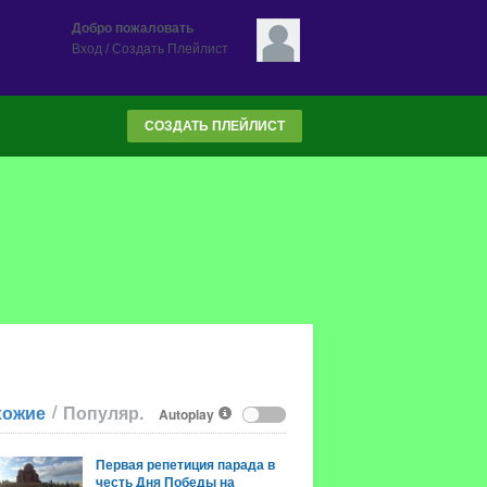
Добро пожаловать
Вход
/
Создать Плейлист
СОЗДАТЬ ПЛЕЙЛИСТ
/
хожие
Популяр.
Autoplay
Первая репетиция парада в
честь Дня Победы на