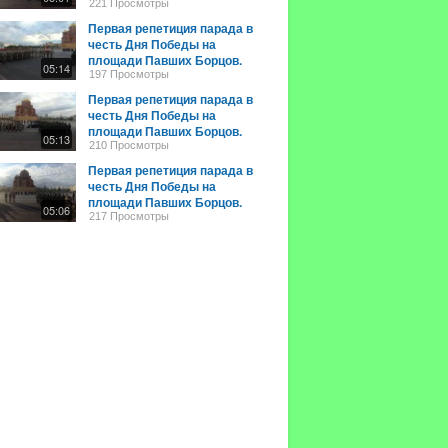
Волгоград. 2024 год 2 мая
221 Просмотры
Первая репетиция парада в
честь Дня Победы на
площади Павших Борцов.
05:14
Волгоград. 2024 год 2 мая
197 Просмотры
Первая репетиция парада в
честь Дня Победы на
площади Павших Борцов.
05:13
Волгоград. 2024 год 2 мая
210 Просмотры
Первая репетиция парада в
честь Дня Победы на
площади Павших Борцов.
05:06
Волгоград. 2024 год 2 мая
217 Просмотры