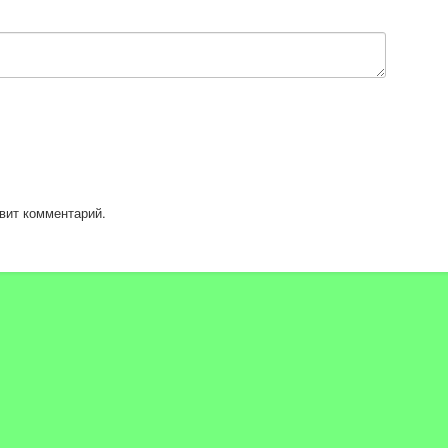
____________
туп к эксклюзивным бонусам. Подробнее:
KZoMNoqau3lag/join
____________
вит комментарий.