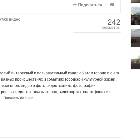
Поделиться
242
нтаж видео
просмотры
ьтовый интересный и познавательный канал об этом городе и о его
 о разных происшествиях и событиях городской культурной жизни.
 также много видео о фото-видеотехнике, фотографии,
тронных гаджетах, компьютерах, видеокартах, смартфонах и о
рных 3D-игр на мощном компьютере с процессором Intel Core i7
Показать больше
RTX 4070, материнская плата Gigabyte Z490 VISION G, ОЗУ 128 Гб
MX 1200 Вт, SSD M2 на 1 Тб, HDD Toshiba на 16 Тб [крутой,
блей, вызывающий лютую чёрную зависть босяцких, БОМЖ-ацких
от свет]. Канал очень разнообразной тематики и наполнения,
 видео по душе. На канале уже 3700 подписчиков и 2 800 000
ся на этот многоплановый YouTube-канал.