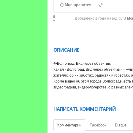
Time
Time
Мне нравится
Добавлено
2 года назад
by
В
Мо
ОПИСАНИЕ
@Волгоград. Вид через объектив.
Канал «Волгоград. Вид через объектив.» - кул
жителях, об их заботах, радостях и горестях,
Кроме видео об этом городе Волгограде, есть
видеографии, видеоблогерстве, о разных элек
прохождении различных современных компьюте
11700K и с видеокартой PALIT NVidia GeForce 
DDR4 3600 MHz, Блок Питания ZALMAN ZM1200-T
НАПИСАТЬ КОММЕНТАРИЙ
навороченный СУПЕР-комп, ценой 280 000 ру
нищебродов, которая их раньше отправит на т
здесь каждый зритель найдёт себе интересное
Комментарии
Facebook
Disqus
просмотров видео. Вы тоже можете подписать