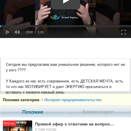
oaded
Progress
0%
: 0%
Play
Mute
Fulls
Current
Duration
0:00
/
1:01
Time
Time
Сегодня мы предлагаем вам уникальное решение, которого нет ни
у кого ????
У Каждого из нас есть сокровенное, есть ДЕТСКАЯ МЕЧТА, есть
то что нас МОТИВИРУЕТ и дает ЭНЕРГИЮ просыпаться и
вставать с кровати каждый день.
Похожие категории
: •
Интернет-предпринимательство
Давайте Вместе сделаем 2024 год одним из самых выдающихся
периодов в жизни!
Похожие
Комментарии
???? Что Мы Вам предлагаем и Какие плюсы Вы получите:
Прямой эфир с ответами на вопросы (1 марта 2024, 19:00 Мск)
Популяр.
2 года назад
???? Карьера и бизнес, освоите новую удаленную профессию.