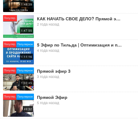
1:48:39
???? Семья и отношения, духовное развитие.
???? Обучение навыкам Интернет-предпринимательства.
???? Здоровье и физическая форма, секреты от профессионалов
КАК НАЧАТЬ СВОЕ ДЕЛО? Прямой эфир с Алексеем Ястребовым сегодня в 19:00 по МСК.
Популяр.
индустрии.
2 года назад
???? Финансовая независимость с нашей готовой Франшизой.
1:47:55
???? Все подробности 3 июня, в 17:00 Москвы.
5 Эфир по Тильда | Оптимизация и поисковое продвижение сайтов на Тильда | Старт в 19:00 МСК
Популяр.
Популярное
4 года назад
➖ Презентация Бизнеса, спикер, руководитель Академии,
1:11:16
Николай Турушев!
➖ Гость эфира, Сергей Столбов!
Прямой эфир 3
Популяр.
Популярное
???? До встречи: https://ska.st8.tv/guest/
3 года назад
1:33:45
Прямой Эфир
Популяр.
Популярное
#АкадемияУспехвместе #SuccessTohether #fyr #on #rec #fyp #fipシ
5 года назад
#тренинг #здоровье #деньги #успехвместе #fuel8gift #команда
49:32
#Шауро #Россия #Казахстан #Украина #Кыргызстан #Узбекистан
#Беларусь
#SuccessSiberia #success8day #success8night #successday
#successnight #space8wash #spacewash #successlife #success
#successoilе