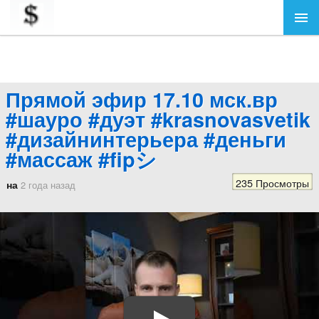
Прямой эфир 17.10 мск.вр
#шауро #дуэт #krasnovasvetik
#дизайнинтерьера #деньги
#массаж #fipシ
235 Просмотры
на
2 года назад