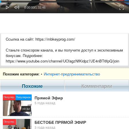
oaded
Progress
0%
: 0%
Play
Mute
Fulls
Current
Duration
0:00:00
/
1:33:46
Time
Time
Cсылка на сайт: https://mbkeyprog.com/
Станьте спонсором канала, и вы получите доступ к эксклюзивным
бонусам. Подробнее:
https://www.youtube.com/channel/UCfagzNfKidpz7JE4nBT6fpQ/join
Похожие категории
: •
Интернет-предпринимательство
Похожие
Комментарии
Прямой Эфир
Популяр.
Популярное
5 года назад
49:32
БЕСТОБЕ ПРЯМОЙ ЭФИР
Популяр.
3 года назад