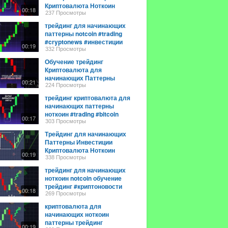
Криптовалюта Ноткоин
00:18
#trading #cryptonews
237 Просмотры
#notcoin
трейдинг для начинающих
паттерны notcoin #trading
#cryptonews #инвестиции
00:19
#криптоновости #notcoin
332 Просмотры
Обучение трейдинг
Криптовалюта для
начинающих Паттерны
00:21
Ноткоин #cryptonews
224 Просмотры
#notcoin #trading
трейдинг криптовалюта для
начинающих паттерны
ноткоин #trading #bitcoin
00:17
#notcoin #cryptonews #топ
303 Просмотры
Трейдинг для начинающих
Паттерны Инвестиции
Криптовалюта Ноткоин
00:19
#криптоновости #cryptonews
338 Просмотры
#trading
трейдинг для начинающих
ноткоин notcoin обучение
трейдинг #криптоновости
00:18
#trading #cryptonews #eth
269 Просмотры
криптовалюта для
начинающих ноткоин
паттерны трейдинг
00:19