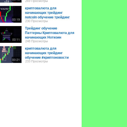
#криптоновости #cryptonews
269 Просмотры
#trading #bitcoin
криптовалюта для
начинающих трейдинг
notcoin обучение трейдинг
00:19
#notcoin #trading
230 Просмотры
#cryptonews #топ
Трейдинг обучение
Паттерны Криптовалюта для
начинающих Ноткоин
00:11
#notcoin #trading
248 Просмотры
#cryptonews
криптовалюта для
начинающих трейдинг
обучение #криптоновости
00:21
#trading #ноткоин #notcoin
233 Просмотры
#bitcoin