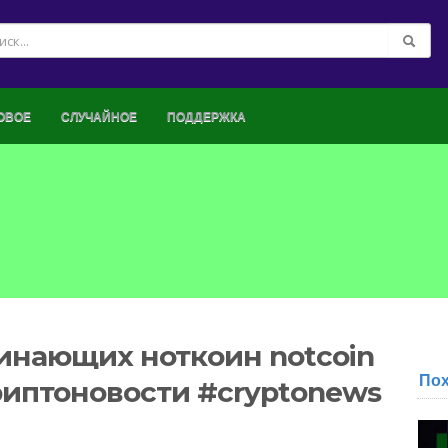
ОВОЕ
СЛУЧАЙНОЕ
ПОДДЕРЖКА
инающих ноткоин notcoin
По
иптоновости #cryptonews