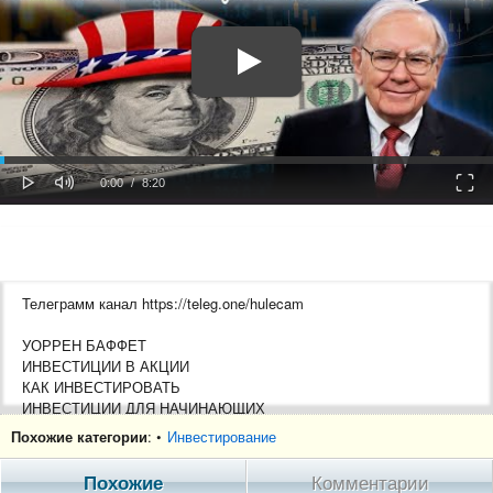
oaded
Progress
0%
: 0%
Play
Mute
Fulls
Current
Duration
0:00
/
8:20
Time
Time
Телеграмм канал https://teleg.one/hulecam
УОРРЕН БАФФЕТ
ИНВЕСТИЦИИ В АКЦИИ
КАК ИНВЕСТИРОВАТЬ
ИНВЕСТИЦИИ ДЛЯ НАЧИНАЮЩИХ
Похожие категории
: •
Инвестирование
0:00 Начало .
Похожие
Комментарии
фондовый рынок,