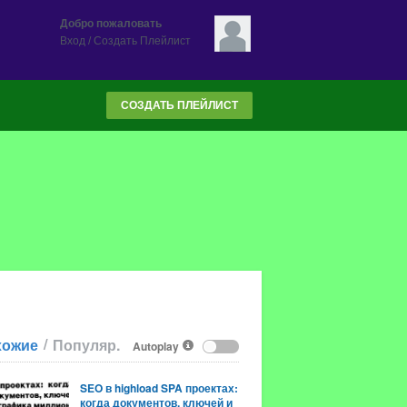
Добро пожаловать
Вход
/
Создать Плейлист
СОЗДАТЬ ПЛЕЙЛИСТ
/
хожие
Популяр.
Autoplay
SEO в highload SPA проектах:
когда документов, ключей и