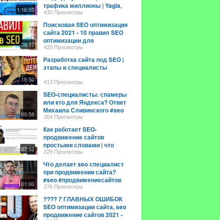
трафика миллионы | Yagla,
1:16:05
RUTUBE
430 Просмотры
Поисковая SEO оптимизация
сайта 2021 - 10 правил SEO
оптимизации для
08:17
начинающих
420 Просмотры
Разработка сайта под SEO |
этапы и специалисты
18:50
413 Просмотры
SEO-специалисты: спамеры
или кто для Яндекса? Ответ
Михаила Сливинского #seo
00:58
#бизнес #яндекс
304 Просмотры
Как работает SEO-
продвижение сайтов
простыми словами | что
07:52
такое основы оптимизации
229 Просмотры
Что делает seo специалист
при продвижении сайта?
#seo #продвижениесайтов
01:00
276 Просмотры
???? 7 ГЛАВНЫХ ОШИБОК
SEO оптимизации сайта, seo
продвижение сайтов 2021 -