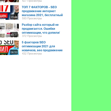
Михаил Шакин
427 Просмотры
ТОП 7 ФАКТОРОВ - SEO
продвижение интернет
магазина 2021, бесплатный
15:44
SEO трафик для Бизнеса
593 Просмотры
Разбор сайта который не
продвигается. Ошибки
оптимизации, что допили/
40:31
дописать, куда двигаться в
372 Просмотры
SEO
5 факторов SEO
оптимизации 2021 для
новичков, seo продвижение
06:53
сайта самостоятельно
432 Просмотры