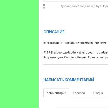
Добавлено
2 года назад
by
В
Пр
ОПИСАНИЕ
#текстоваяоптимизация #оптимизациядокуме
???? В видео разберём 7 факторов, что забы
Актуально для Google и Яндекс. Приятного пр
Забирайте памятку для самопроверки в ТГ канал
Сервис Арсенкин Тулз, о котором говорил в видео:
НАПИСАТЬ КОММЕНТАРИЙ
???? Если хотите подробнее разобраться в S
• Обращайтесь ко мне за консультацией: https://m
Комментарии
Facebook
Disqus
• Вступайте в Гильдию, пишите мне в лс: https:
• Присоединяйтесь к комьюнити в Tg канал: http