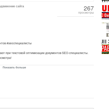
267
одвижение сайта
просмотры
нтов #seoспециалисты
вают при текстовой оптимизации документов SEO-специалисты.
осмотра!
е ➡️ https://t.me/seomikhaylov
Показать больше
 https://arsenkin.ru/tools/check-top/
EO:
ihaylov.digital/konsultacija-po-sajtu/
//vk.com/seomikhaylov
s://t.me/seomikhaylov