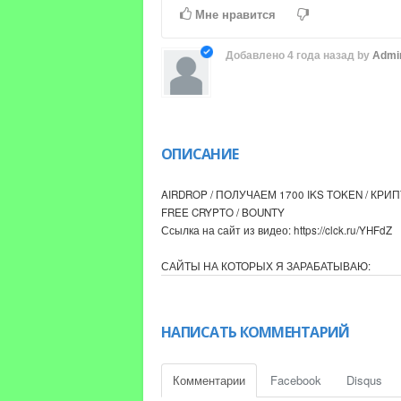
Time
Time
Мне нравится
Добавлено
4 года назад
by
Admi
ОПИСАНИЕ
AIRDROP / ПОЛУЧАЕМ 1700 IKS TOKEN / КР
FREE CRYPTO / BOUNTY
Ссылка на сайт из видео: https://clck.ru/YHFdZ
САЙТЫ НА КОТОРЫХ Я ЗАРАБАТЫВАЮ:
Rollercoin: https://clck.ru/XX9rE
ContyAds: https://clck.ru/T3spD
adBTC: https://clck.ru/LTfr7
НАПИСАТЬ КОММЕНТАРИЙ
CoinPayU: https://clck.ru/QvkAB
Faucet Crypto: https://clck.ru/XU2xJ
Faucetspin: https://clck.ru/SqAYb
Комментарии
Facebook
Disqus
Cryptowin: https://clck.ru/SS9KS