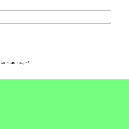
вит комментарий.
du
GqM
йдете в группе Вконтакте: https://vk.com/cryptobum1982
 я не показываю на YouTube)
________________________________________