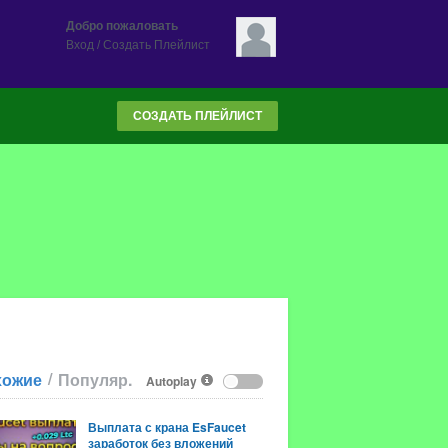
Добро пожаловать
Вход
/
Создать Плейлист
СОЗДАТЬ ПЛЕЙЛИСТ
/
хожие
Популяр.
Autoplay
Выплата с крана EsFaucet
заработок без вложений