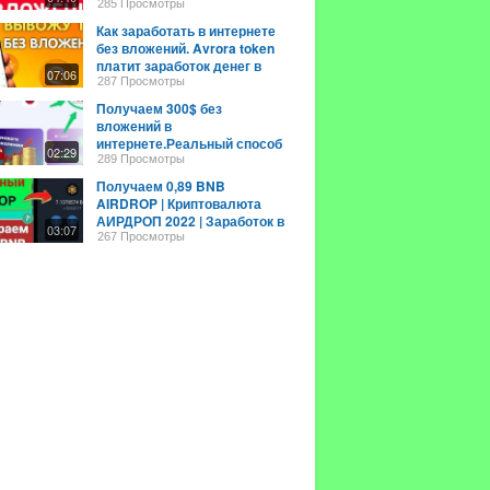
долларов
285 Просмотры
Как заработать в интернете
без вложений. Avrora token
платит заработок денег в
07:06
интернете
287 Просмотры
Получаем 300$ без
вложений в
интернете.Реальный способ
02:29
заработать новичку в
289 Просмотры
интернете без вложений ?
Получаем 0,89 BNB
AIRDROP | Криптовалюта
АИРДРОП 2022 | Заработок в
03:07
интернете
267 Просмотры