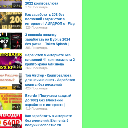
2022 криптовалюта
12:34
бесплатно как заработать
379 Просмотры
биткоин?
Как заработать 20$ без
вложений ӏ заработок в
интернете ӏ АИРДРОП от Flag
03:49
Network ӏ Airdrop
326 Просмотры
3 способа новичку
заработать на Bybit в 2024
без риска! | Token Splash |
14:43
Байбит Launchpad | Airdrop
383 Просмотры
Заработок в интернете без
вложений 41 криптовалюта 2
крипто крана близнеца
08:54
Биткоин бесплатно #crypto
366 Просмотры
Топ Airdrop - Криптовалюта
для начинающих - Заработок
крипты без вложений
12:46
420 Просмотры
Exorde | Получаем каждый
до 100$ без вложений |
заработок в интернете |
05:47
airdrop криптовалют |
419 Просмотры
Как заработать в интернете
без вложений. Elements 5
получи бесплатно 20
04:40