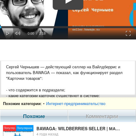
oaded
Progress
0%
: 0%
Play
Mute
Fulls
Current
Duration
0:00
/
2:18
Time
Time
Сергей Чернышев — действующий селлер на Вайлдберрис и
пользователь BAWAGA — показал, как функционирует раздел
"Карточки товаров":
- что содержится в подразделе;
- какие категории карточек существуют в системе;
- какие функции и возможности содержит раздел;
Похожие категории
: •
Интернет-предпринимательство
- значение всех показателей;
- практическое применение данных раздела.
Похожие
Комментарии
_____________________________________________________________
BAWAGA: WILDBERRIES SELLER | МАРКЕТПЛЕЙСЫ OZON И WILDBERRIES | СЕРГЕЙ ИВАНОВ
Популяр.
Популярное
4 года назад
BAWAGA — IT-платформа для аналитики и управления бизнесом