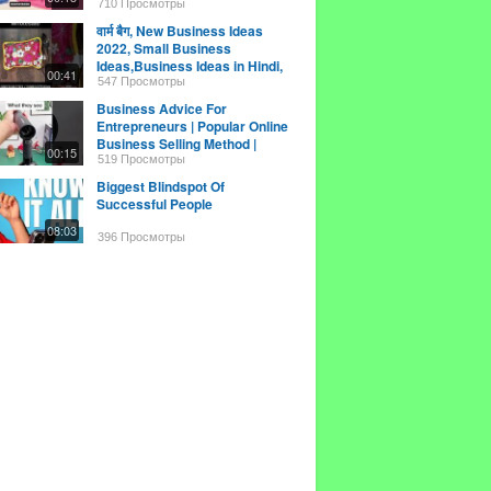
business idea
710 Просмотры
वार्म बैग, New Business Ideas
2022, Small Business
Ideas,Business Ideas in Hindi,
00:41
#shorts
547 Просмотры
Business Advice For
Entrepreneurs | Popular Online
Business Selling Method |
00:15
Business Motivation
519 Просмотры
Biggest Blindspot Of
Successful People
08:03
396 Просмотры