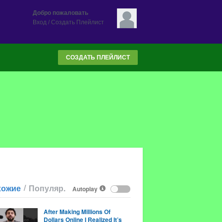
Добро пожаловать
Вход
/
Создать Плейлист
СОЗДАТЬ ПЛЕЙЛИСТ
/
хожие
Популяр.
Autoplay
After Making Millions Of
Dollars Online I Realized It’s