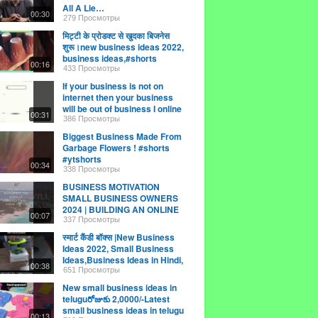
All A Lie…
00:30
279 Просмотры
मिट्टी के प्रोडक्ट से खुदका बिजनेस
शुरू।new business ideas 2022,
business ideas,#shorts
00:16
#business
433 Просмотры
If your business is not on
internet then your business
will be out of business I online
00:31
business tip
386 Просмотры
Biggest Business Made From
Garbage Flowers ! #shorts
#ytshorts
00:34
338 Просмотры
BUSINESS MOTIVATION
SMALL BUSINESS OWNERS
2024 | BUILDING AN ONLINE
00:07
BUSINESS 2024
337 Просмотры
#socialmediacoach
स्मार्ट कैंडी बॉक्स |New Business
Ideas 2022, Small Business
Ideas,Business Ideas in Hindi,
00:38
#shorts
651 Просмотры
New small business ideas in
teluguరోజుకు 2,0000/-Latest
small business ideas in telugu
00:13