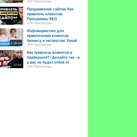
связка
459 Просмотры
Продвижение сайтов. Как
привлечь клиентов.
Программы SEO
51:22
продвижения. #маркетинг
276 Просмотры
#seo #сео #бизнес
Инфомаркетинг для
привлечения клиентов
бизнесу и экспертам. Узнай
2:28:04
как продают на западе твои
455 Просмотры
услуги.
Как привлечь клиентов в
барбершоп? / Делайте так - и
у вас не будет отбоя от
10:44
клиентов!
325 Просмотры