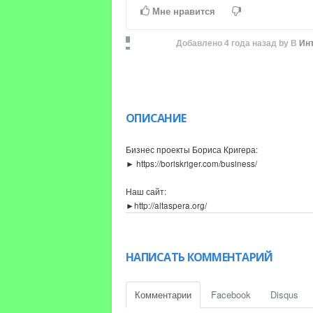
Time
Time
Мне нравится
Добавлено
4 года назад
by
В
Ин
ОПИСАНИЕ
Бизнес проекты Бориса Кригера:
► https://boriskriger.com/business/
Наш сайт:
►http://altaspera.org/
Для ваших вопросов, совместных идей и сотру
► E-mail: boriskriger@gmail.com
НАПИСАТЬ КОММЕНТАРИЙ
Мы в соц. сетях:
► https://www.instagram.com/boris.kriger/
Комментарии
Facebook
Disqus
► https://www.facebook.com/boris.kriger