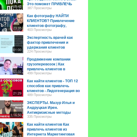
Это поможет ПРИВЛЕЧЬ
05:42
НОВЫХ КЛИЕНТОВ
387 Просмотры
Как фотографу НАЙТИ
КЛИЕНТОВ? Привлечение
клиентов фотографу,
23:35
реклама, продвижение и
403 Просмотры
заработок
Экспертность врачей как
фактор привлечения и
удержания клиентов
01:00
224 Просмотры
Продвижение компании
грузоперевозок | Как
привлечь клиентов в
01:32
грузоперевозки?✅
499 Просмотры
Как найти клиентов - ТОП 12
способов как привлечь
клиентов - Лидогенерация во
21:29
всю!!!
489 Просмотры
ЭКСПЕРТЫ. Мазур Илья и
Андруцкая Ирен.
Антикризисные методы
1:16:50
привлечения клиентов
335 Просмотры
Как найти клиентов Как
привлечь клиентов из
Интернета Маркетинговая
06:33