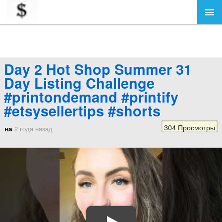
Day 2 Hot Shop Summer 31
Day Listing Challenge
#printondemand #printify
#etsysellertips #shorts
304 Просмотры
на
2 года назад