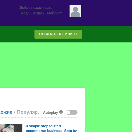
Добро пожаловать
Вход
/
Создать Плейлист
СОЗДАТЬ ПЛЕЙЛИСТ
/
хожие
Популяр.
Autoplay
3 simple step to start
ecommerce business| Step by