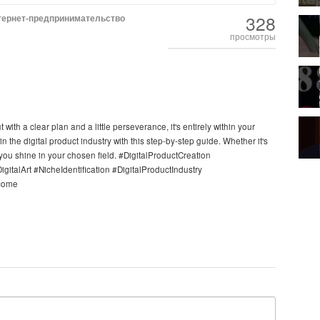
328
тернет-предпринимательство
просмотры
with a clear plan and a little perseverance, it's entirely within your
n the digital product industry with this step-by-step guide. Whether it's
p you shine in your chosen field. #DigitalProductCreation
alArt #NicheIdentification #DigitalProductIndustry
ncome