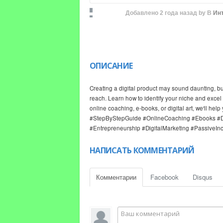
Добавлено
2 года назад
by
В
Ин
ОПИСАНИЕ
Creating a digital product may sound daunting, but 
reach. Learn how to identify your niche and excel i
online coaching, e-books, or digital art, we'll hel
#StepByStepGuide #OnlineCoaching #Ebooks #Digit
#Entrepreneurship #DigitalMarketing #PassiveI
НАПИСАТЬ КОММЕНТАРИЙ
Комментарии
Facebook
Disqus