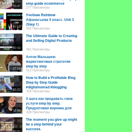
step guide ecommerce
00:47
business |
277 Просмотры
Учебник Rainbow
Афанасьева 5 класс. Unit 3
(Step 1)
31:27
362 Просмотры
The Ultimate Guide to Creating
and Selling Digital Products
00:42
361 Просмотры
Антон Малышев:
маркетинговая стратегия
step by step
1:37:59
512 Просмотры
How to Build a Profitable Blog
Step by Step Guide
#digitalnomad #blogging
00:22
318 Просмотры
3 шага как продавать свои
услуги step by step.
Продуктовая воронка для
12:49
бизнеса/эксперта.
428 Просмотры
The moment you give up might
be a step behind your
success.
00:21