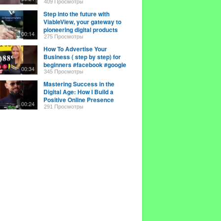
409 Просмотры
Step into the future with
ViableView, your gateway to
pioneering digital products
00:14
275 Просмотры
How To Advertise Your
Business ( step by step) for
beginners #facebook #google
00:34
#instagram #shorts
345 Просмотры
Mastering Success in the
Digital Age: How I Build a
Positive Online Presence
00:24
291 Просмотры