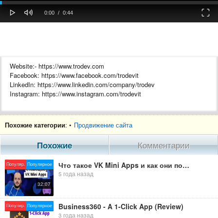
oaded
Progress
0%
: 0%
Play
Mute
Fulls
Current
Duration
0:00
/
0:44
Time
Time
Website:- https://www.trodev.com
Facebook: https://www.facebook.com/trodevit
LinkedIn: https://www.linkedin.com/company/trodev
Instagram: https://www.instagram.com/trodevit
trodev
Похожие категории
: •
Продвижение сайта
trodev ui kit
ui kit trodev 2024
Похожие
Комментарии
trip tour trodev
tour guide 2024 trodev
Что такое VK Mini Apps и как они помогут привлечь лиды вашему бизнесу | Yagla, Вконтакте
Популяр.
Популярное
tour guide 2024
5 года назад
flutter trodev
32:07
flutter ui kit 2024
flutter ui kit 2024 trodev
trodev it company
Business360 - A 1-Click App (Review)
Популяр.
Популярное
trodev ecommerce
3 года назад